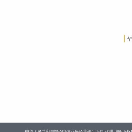
中华人民共和国增值电信业务经营许可证号[代理]:鄂ICP备1800