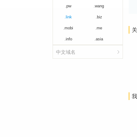
.pw
.wang
.link
.biz
.mobi
.me
关
.info
.asia
中文域名