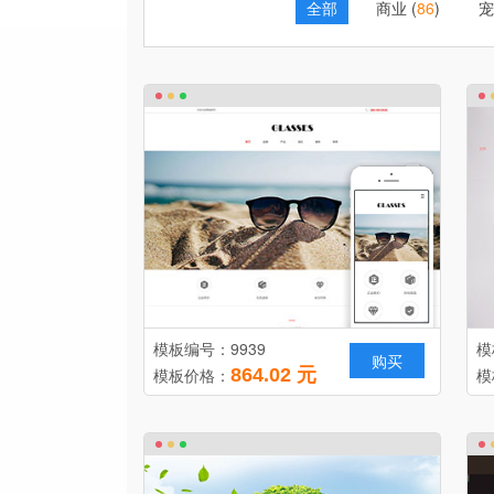
全部
商业 (
86
)
宠
模板编号：9939
模
购买
模板价格：
864.02 元
模