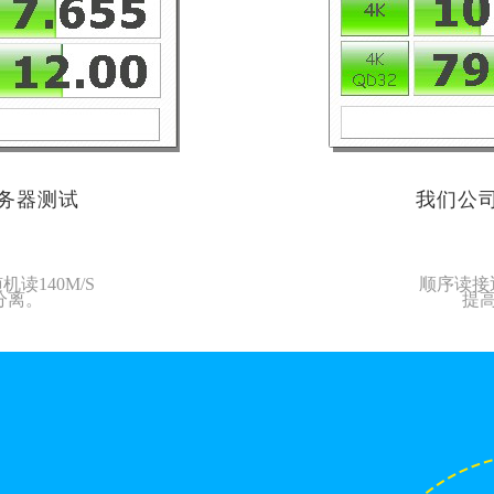
服务器测试
我们公司
机读140M/S
顺序读接近
分离。
提