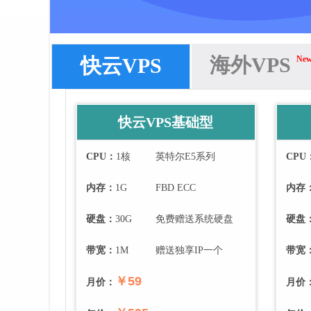
海外VPS
快云VPS
Ne
快云VPS基础型
CPU：
1
核
英特尔E5系列
CPU
内存：
1
G
FBD ECC
内存
硬盘：
30
G
免费赠送系统硬盘
硬盘
带宽：
1
M
赠送独享IP一个
带宽
￥59
月价：
月价