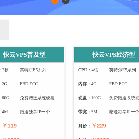
1
2
w
快云VPS普及型
快云VPS经济型
：
2
核
英特尔E5系列
CPU：
4
核
英特尔E5系列
：
2
G
FBD ECC
内存：
4
G
FBD ECC
：
60
G
免费赠送系统硬盘
硬盘：
100
G
免费赠送系统
：
4
M
赠送独享IP一个
带宽：
5
M
赠送独享IP一
￥119
￥229
：
月价：