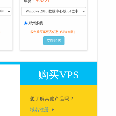
￥3227
年价：
郑州多线
）
多年购买享更高优惠（详询销售）
立即购买
购买VPS
想了解其他产品吗？
域名注册