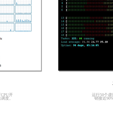
CPU开
运行50个
供调度。
销接近90