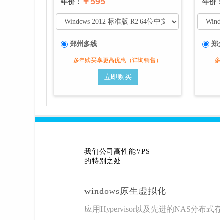
￥595
年价：
年价
郑州多线
郑
多年购买享更高优惠（详询销售）
立即购买
我们公司高性能VPS
的特别之处
windows原生虚拟化
应用Hypervisor以及先进的NAS分