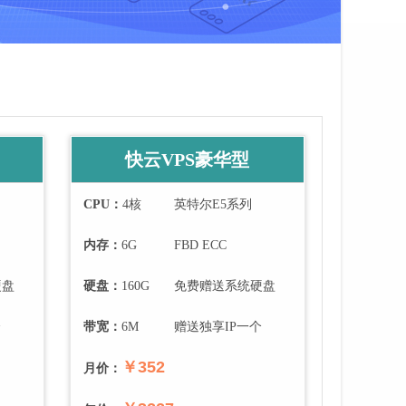
快云VPS豪华型
CPU：
4
核
英特尔E5系列
内存：
6
G
FBD ECC
硬盘
硬盘：
160
G
免费赠送系统硬盘
个
带宽：
6
M
赠送独享IP一个
￥352
月价：