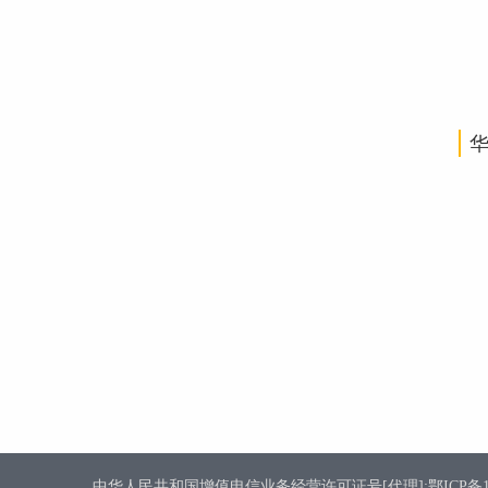
中华人民共和国增值电信业务经营许可证号[代理]:鄂ICP备1800