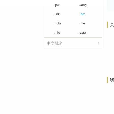
.pw
.wang
.link
.biz
.mobi
.me
关
.info
.asia
中文域名