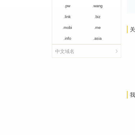
.pw
.wang
.link
.biz
.mobi
.me
关
.info
.asia
中文域名