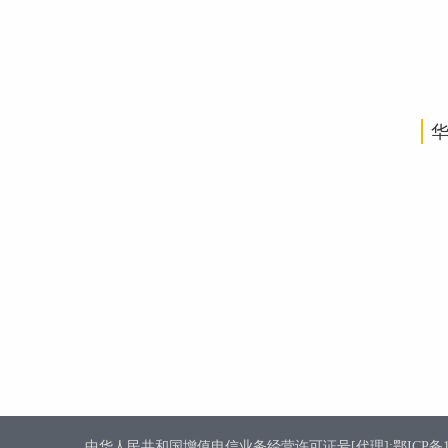
中华人民共和国增值电信业务经营许可证号[代理]:鄂ICP备1800