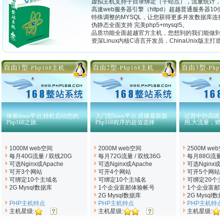
虚拟主机支持子目录绑定（子站点），流量统计
高速web服务器引擎（httpd）超越普通服务器10
特殊调整的MYSQL，让您获得更多并发数据库连
伪静态全面支持 完美php5+mysql5。
品质功能全面超越官方主机，您想到的我们能做
资深Linux内核C语言开发员，ChinaUnix版主
自由1型
自由2型
自由3型
-Php168主机
-Php168主机
-Ph
体验linux平台,轻松启动您的
入门型linux平台,搭建最新版
运营中的高级P
Php168之旅.
Php168程序的超值选择
用,大流量，
1000M web空间
2000M web空间
2500M we
每月40G流量 / 双线20G
每月72G流量 / 双线36G
每月88G流量
可选Nginx
或Apache
可选Nginx
或Apache
可选Nginx
或
可开3个网站
可开4个网站
可开5个网站
可绑定10个主域名
可绑定10个主域名
可绑定20个
2G Mysql数据库
1个企业富邮体验帐号
1个企业富
2G Mysql数据库
2G Mysql
PHP主机特点
PHP主机特点
PHP主机特
主机星级:
主机星级:
主机星级: