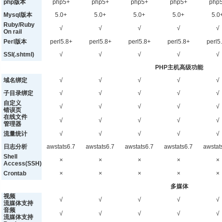
php版本
php5+
php5+
php5+
php5+
php
Mysql版本
5.0+
5.0+
5.0+
5.0+
5.0
Ruby/Ruby
√
√
√
√
√
On rail
Perl版本
perl5.8+
perl5.8+
perl5.8+
perl5.8+
perl5
SSI(.shtml)
√
√
√
√
√
PHP主机高级功能
域名绑定
√
√
√
√
√
子目录绑定
√
√
√
√
√
自定义
√
√
√
√
√
错误页
在线文件
√
√
√
√
√
管理器
流量统计
√
√
√
√
√
日志分析
awstats6.7
awstats6.7
awstats6.7
awstats6.7
awstat
Shell
×
×
×
×
×
Access(SSH)
Crontab
×
×
×
×
×
多媒体
视频
√
√
√
√
√
流媒体支持
音频
√
√
√
√
√
流媒体支持