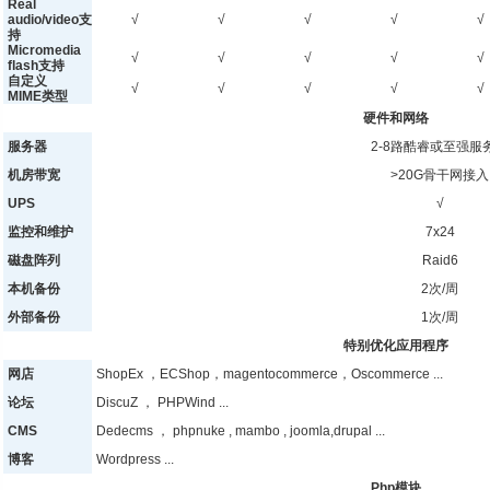
Real
audio/video支
√
√
√
√
√
持
Micromedia
√
√
√
√
√
flash支持
自定义
√
√
√
√
√
MIME类型
硬件和网络
服务器
2-8路酷睿或至强服
机房带宽
>20G骨干网接入
UPS
√
监控和维护
7x24
磁盘阵列
Raid6
本机备份
2次/周
外部备份
1次/周
特别优化应用程序
网店
ShopEx ，ECShop，magentocommerce，Oscommerce ...
论坛
DiscuZ ， PHPWind ...
CMS
Dedecms ， phpnuke , mambo , joomla,drupal ...
博客
Wordpress ...
Php模块