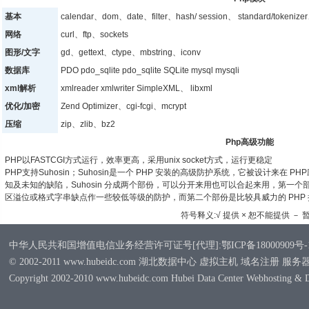
基本
calendar、dom、date、filter、hash/ session、 standard/tokeniz
网络
curl、ftp、sockets
图形/文字
gd、gettext、ctype、mbstring、iconv
数据库
PDO pdo_sqlite pdo_sqlite SQLite mysql mysqli
xml解析
xmlreader xmlwriter SimpleXML、 libxml
优化/加密
Zend Optimizer、cgi-fcgi、mcrypt
压缩
zip、zlib、bz2
Php高级功能
PHP以FASTCGI方式运行，效率更高，采用unix socket方式，运行更稳定
PHP支持Suhosin；Suhosin是一个 PHP 安装的高级防护系统，它被设计来在 
知及未知的缺陷，Suhosin 分成两个部份，可以分开来用也可以合起来用，第一个
区溢位或格式字串缺点作一些较低等级的防护，而第二个部份是比较具威力的 PHP
符号释义:√ 提供 × 恕不能提供 － 
中华人民共和国增值电信业务经营许可证号[代理]:鄂ICP备18000909号-
© 2002-2011 www.hubeidc.com 湖北数据中心 虚拟主机 域名注册 服
Copyright 2002-2010 www.hubeidc.com Hubei Data Center Webhosting & 