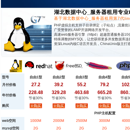
湖北数据中心_服务器租用专业
基于湖北数据中心_服务器租用第7代li
PHP虚拟主机支持子目录绑定（子站点）,流量统
广受赞誉的LAMP开源网络开发平台。
高速web服务器引擎（httpd）超越普通服务器10
特殊调整的MYSQL，让您获得更多并发数据库连
资深Linux内核C语言开发员，ChinaUnix版主
型号
自由1型
自由2型
自由3型
自由4型
自由
27.2
39.2
55.2
79.2
102
月付价格
228.48
329.28
463.68
665.28
860.
年付价格
节省30%
节省30%
节省30%
节省30%
节省3
购买
PHP主机配置
web空间
1000M
2000M
2500M
3000M
400
mysql空间
2G
2G
2G
2G
2G