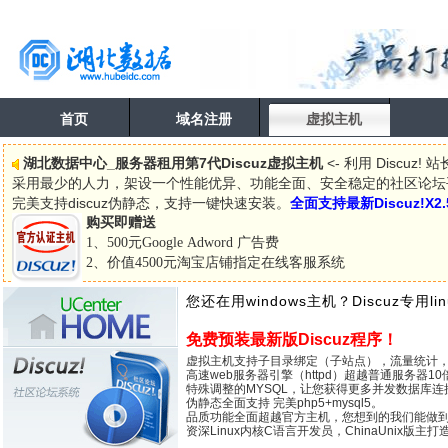
首页
域名注册
虚拟主机
湖北数据中心_服务器租用第7代Discuz虚拟主机
<- 利用 Discu
采用最少的人力，架设一个性能优异、功能全面、安全稳定的社区论坛平台
完美支持discuz伪静态，支持一键快速安装。
全面支持最新Discuz!X
购买即赠送
1、500元Google Adword 广告费
2、价值4500元淘宝店铺指定在线客服系统
您还在用windows主机？Discuz专用l
免费预装最新版Discuz程序！
虚拟主机支持子目录绑定（子站点），流量统计
高速web服务器引擎（httpd）超越普通服务器10
特殊调整的MYSQL，让您获得更多并发数据库连
伪静态全面支持 完美php5+mysql5。
品质功能全面超越官方主机，您想到的我们能做
资深Linux内核C语言开发员，ChinaUnix版主