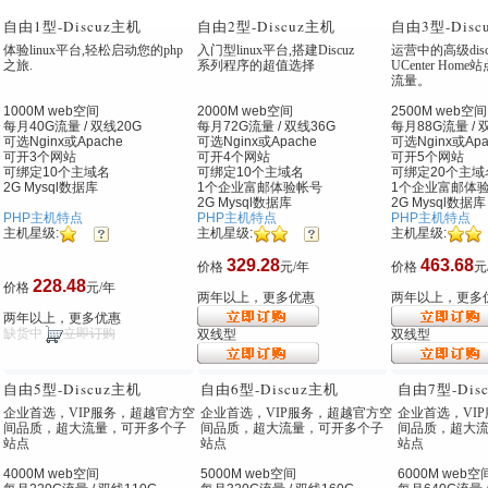
自由1型
-Discuz主机
自由2型
-Discuz主机
自由3型
-Dis
体验linux平台,轻松启动您的php
入门型linux平台,搭建Discuz
运营中的高级disc
之旅.
系列程序的超值选择
UCenter Ho
流量。
1000M web空间
2000M web空间
2500M web空间
每月40G流量 / 双线20G
每月72G流量 / 双线36G
每月88G流量 / 
可选Nginx
或Apache
可选Nginx
或Apache
可选Nginx
或Apa
可开3个网站
可开4个网站
可开5个网站
可绑定10个主域名
可绑定10个主域名
可绑定20个主域
2G Mysql数据库
1个企业富邮体验帐号
1个企业富邮体
2G Mysql数据库
2G Mysql数据库
PHP主机特点
PHP主机特点
PHP主机特点
主机星级:
主机星级:
主机星级:
329.28
463.68
价格
元/年
价格
元
228.48
价格
元/年
两年以上，更多优惠
两年以上，更多
两年以上，更多优惠
缺货中
立即订购
双线型
双线型
自由5型
-Discuz主机
自由6型
-Discuz主机
自由7型
-Di
企业首选，VIP服务，超越官方空
企业首选，VIP服务，超越官方空
企业首选，VI
间品质，超大流量，可开多个子
间品质，超大流量，可开多个子
间品质，超大
站点
站点
站点
4000M web空间
5000M web空间
6000M web空